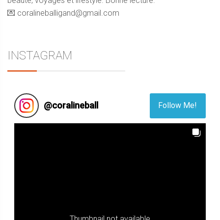
beauté, voyages et lifestyle. Bonne lecture.
💌 coralineballigand@gmail.com
INSTAGRAM
@
coralineball
Follow Me!
Thumbnail not available