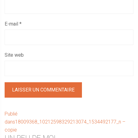
E-mail
*
Site web
Navigation
Publié
dans
18009368_10212598329213074_1534492177_n –
de
copie