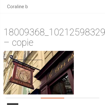
Coraline b
18009368_10212598329
– copie