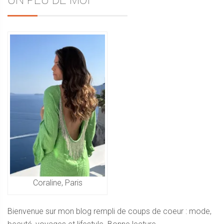
l’article
Sidebar
UN PEU DE MOI
Coraline, Paris
Bienvenue sur mon blog rempli de coups de coeur : mode,