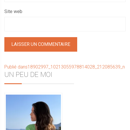
Site web
Navigation
Publié dans
18902997_10213055978814028_212085639_n
Sidebar
UN PEU DE MOI
de
l’article