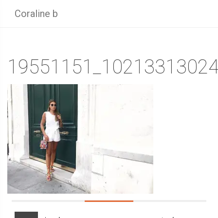
Coraline b
19551151_10213313024