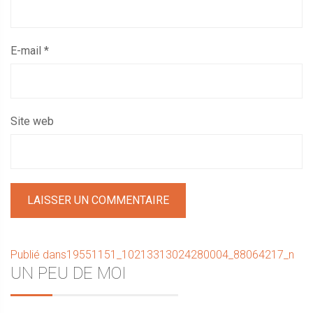
E-mail
*
Site web
Navigation
Publié dans
19551151_10213313024280004_88064217_n
Sidebar
UN PEU DE MOI
de
l’article