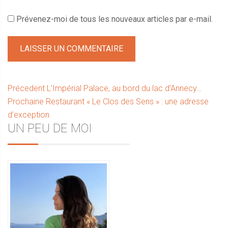
Prévenez-moi de tous les nouveaux articles par e-mail.
Navigation
Article
Précedent
L’Impérial Palace, au bord du lac d’Annecy…
Article
précédent :
Prochaine
Restaurant « Le Clos des Sens » : une adresse
de
suivant :
d’exception
l’article
Sidebar
UN PEU DE MOI