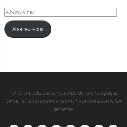
Adresse
e-
mail
Abonnez-vous
Per lor maledizione si non si perde, che non possa
tornar, l`etterno amore, mentre che la speranza ha fior
del verde.