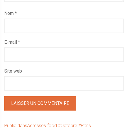
Nom
*
E-mail
*
Site web
Navigation
Publié dans
Adresses food #Octobre #Paris