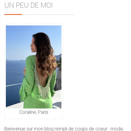
Sidebar
UN PEU DE MOI
de
l’article
Coraline, Paris
Bienvenue sur mon blog rempli de coups de coeur : mode,