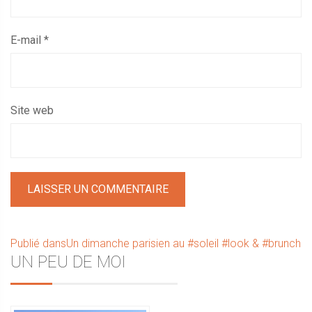
E-mail
*
Site web
Navigation
Publié dans
Un dimanche parisien au #soleil #look & #brunch
Sidebar
UN PEU DE MOI
de
l’article