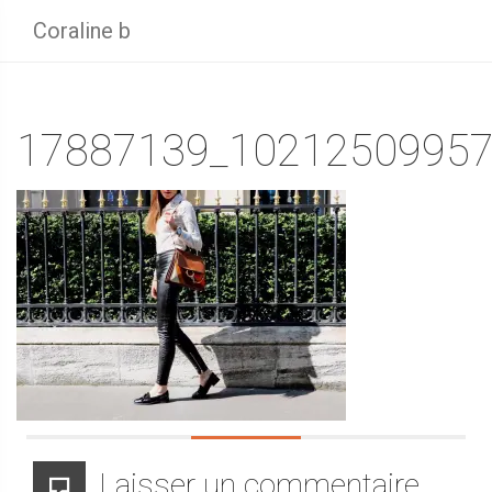
Coraline b
17887139_10212509957
Laisser un commentaire