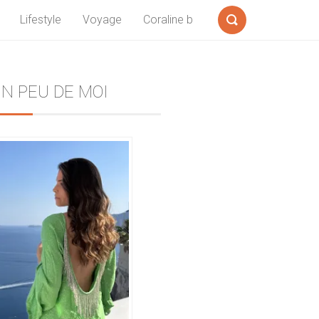
Lifestyle
Voyage
Coraline b
Formulaire
de
recherche
Sidebar
N PEU DE MOI