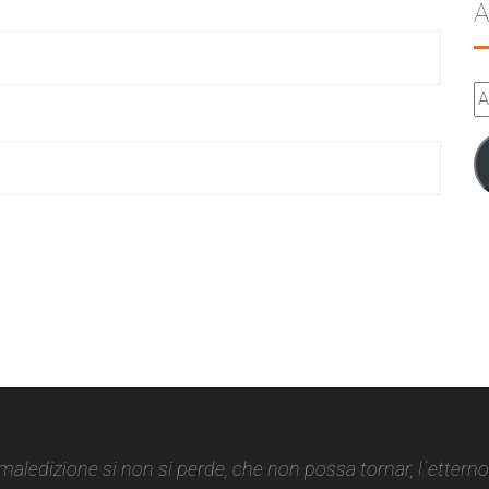
A
A
e-
m
 maledizione si non si perde, che non possa tornar, l`ettern