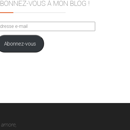
BONNEZ-VOUS À MON BLOG !
dresse
ail
Abonnez-vous
o amore,