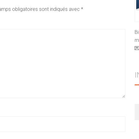
amps obligatoires sont indiqués avec
*
B
mo

R