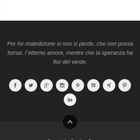
Per lor maledizione si non si perde, che non possa
tornar, l`etterno amore, mentre che la speranza ha
fior del verde.
Facebook
Twitter
Google
Instagram
Path
Youtube
Xing
Pint
Plus
Linkedin
Haut
de