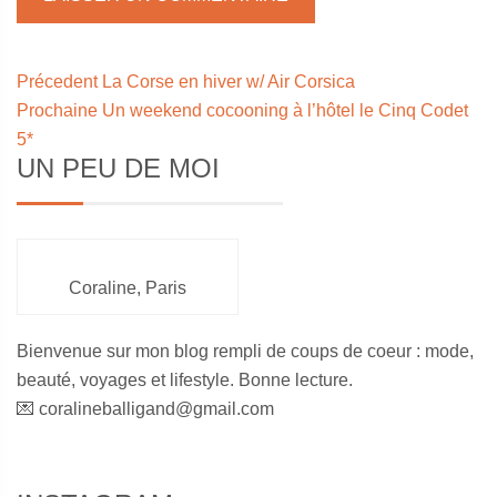
Navigation
Article
Précedent
La Corse en hiver w/ Air Corsica
précédent :
Article
Prochaine
Un weekend cocooning à l’hôtel le Cinq Codet
de
suivant :
5*
l’article
Sidebar
UN PEU DE MOI
Coraline, Paris
Bienvenue sur mon blog rempli de coups de coeur : mode,
beauté, voyages et lifestyle. Bonne lecture.
💌 coralineballigand@gmail.com