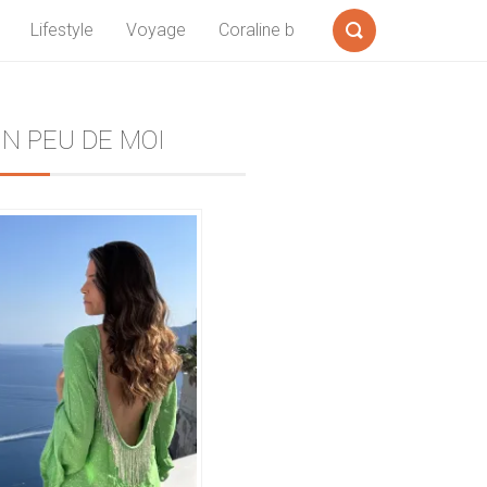
Lifestyle
Voyage
Coraline b
Formulaire
de
recherche
Sidebar
N PEU DE MOI