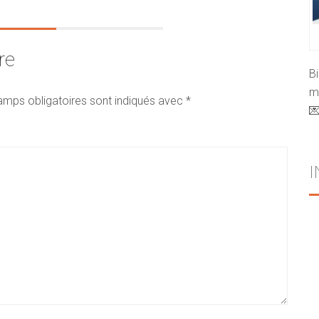
re
B
mo
amps obligatoires sont indiqués avec
*
