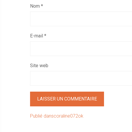
Nom
*
E-mail
*
Site web
Navigation
Publié dans
coraline072ok
de