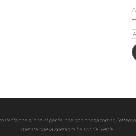
A
A
e-
m
 maledizione si non si perde, che non possa tornar, l`ettern
mentre che la speranza ha fior del verde.