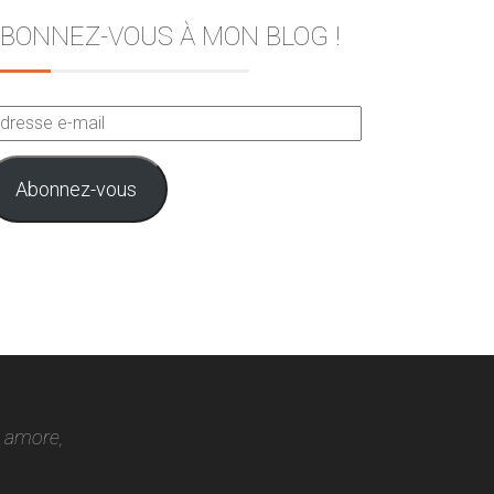
BONNEZ-VOUS À MON BLOG !
dresse
ail
Abonnez-vous
o amore,