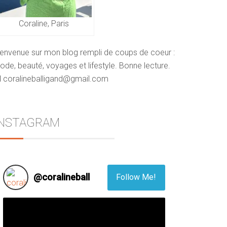
Coraline, Paris
ienvenue sur mon blog rempli de coups de coeur :
de, beauté, voyages et lifestyle. Bonne lecture.
 coralineballigand@gmail.com
INSTAGRAM
@
coralineball
Follow Me!