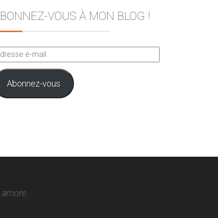
BONNEZ-VOUS À MON BLOG !
dresse
ail
Abonnez-vous
o amore,