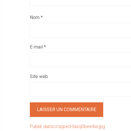
Nom
*
E-mail
*
Site web
Navigation
Publié dans
cropped-taxq0bee4w.jpg