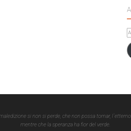
A
A
e-
m
 maledizione si non si perde, che non possa tornar, l`ettern
mentre che la speranza ha fior del verde.