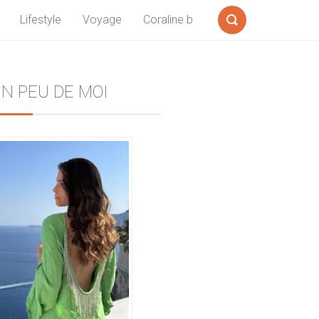
Lifestyle
Voyage
Coraline b
Formulaire
de
recherche
Sidebar
N PEU DE MOI