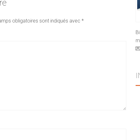
re
amps obligatoires sont indiqués avec
*
B
mo
