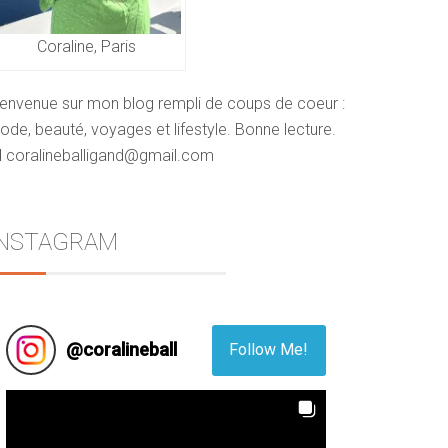
Coraline, Paris
ienvenue sur mon blog rempli de coups de coeur :
de, beauté, voyages et lifestyle. Bonne lecture.
 coralineballigand@gmail.com
INSTAGRAM
@
coralineball
Follow Me!