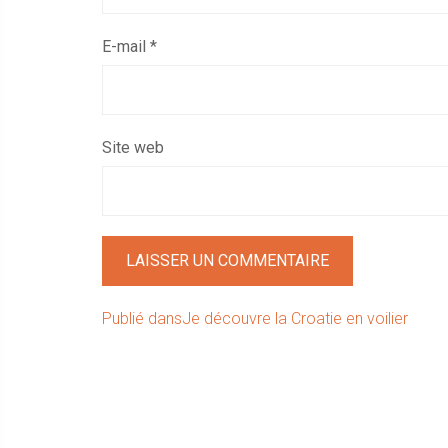
E-mail
*
Site web
Navigation
Publié dans
Je découvre la Croatie en voilier
de
l’article