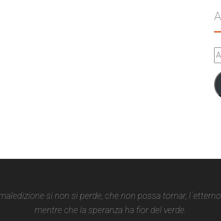
A
A
e-
m
 maledizione si non si perde, che non possa tornar, l`ettern
mentre che la speranza ha fior del verde.