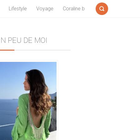
Lifestyle
Voyage
Coraline b
Formulaire
de
recherche
Sidebar
N PEU DE MOI