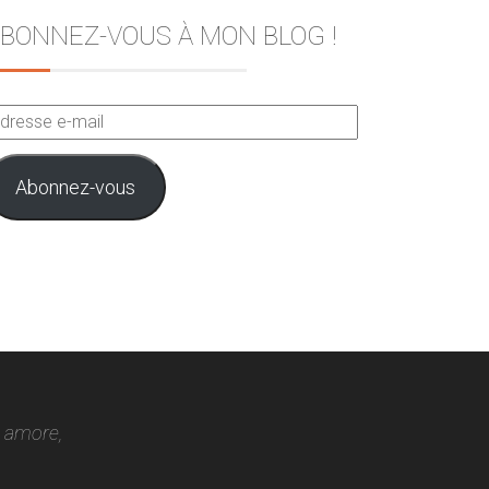
BONNEZ-VOUS À MON BLOG !
dresse
ail
Abonnez-vous
o amore,