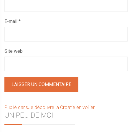
E-mail
*
Site web
Navigation
Publié dans
Je découvre la Croatie en voilier
Sidebar
UN PEU DE MOI
de
l’article