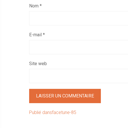
Nom
*
E-mail
*
Site web
Navigation
Publié dans
facetune-85
de