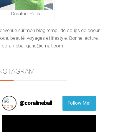
Coraline, Paris
ienvenue sur mon blog rempli de coups de coeur :
de, beauté, voyages et lifestyle. Bonne lecture.
 coralineballigand@gmail.com
INSTAGRAM
@
coralineball
Follow Me!