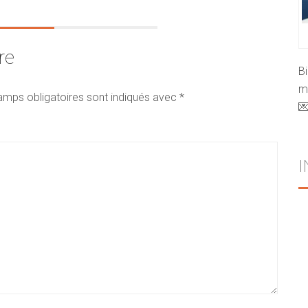
re
B
mo
amps obligatoires sont indiqués avec
*
