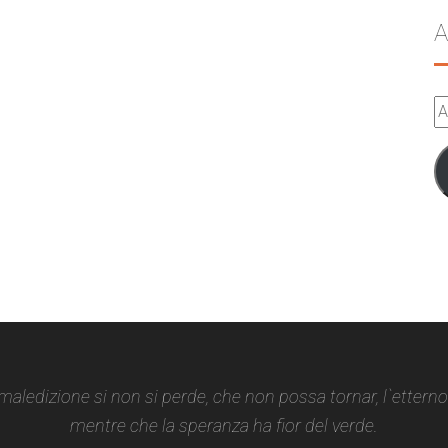
A
A
e-
m
 maledizione si non si perde, che non possa tornar, l`ettern
mentre che la speranza ha fior del verde.