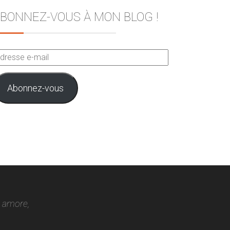
BONNEZ-VOUS À MON BLOG !
dresse
ail
Abonnez-vous
o amore,