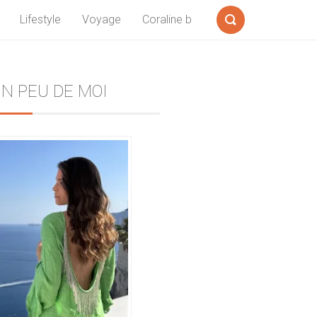
Lifestyle
Voyage
Coraline b
Formulaire
de
recherche
Sidebar
N PEU DE MOI