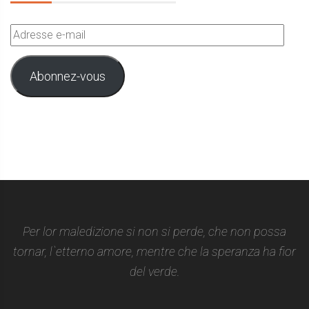
Adresse
e-
mail
Abonnez-vous
Per lor maledizione si non si perde, che non possa
tornar, l`etterno amore, mentre che la speranza ha fior
del verde.