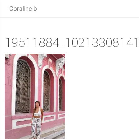
Coraline b
19511884_10213308141