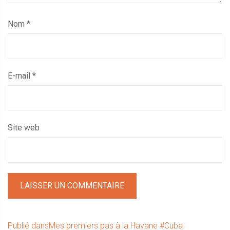
Nom
*
E-mail
*
Site web
Navigation
Publié dans
Mes premiers pas à la Havane #Cuba