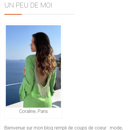
Sidebar
UN PEU DE MOI
de
l’article
Coraline, Paris
Bienvenue sur mon blog rempli de coups de coeur : mode,