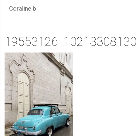
Coraline b
19553126_10213308130