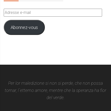
Adresse
e-
mail
Abonnez-vous
Per lor maledizione si non si perde, che non possa
tornar, l`etterno amore, mentre che la speranza ha fior
del verde.