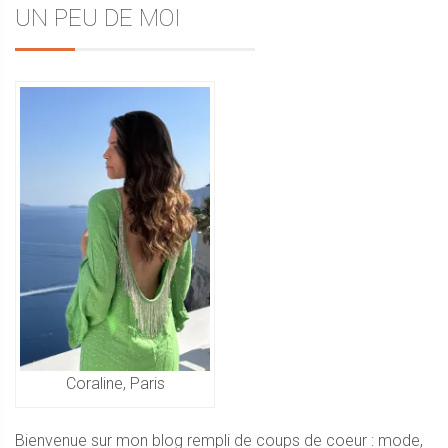
Sidebar
UN PEU DE MOI
de
l’article
Coraline, Paris
Bienvenue sur mon blog rempli de coups de coeur : mode,