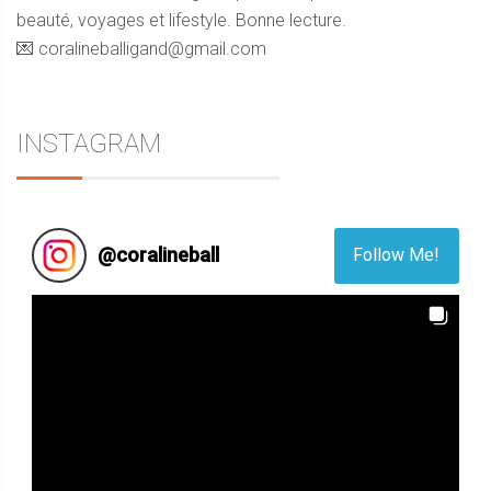
beauté, voyages et lifestyle. Bonne lecture.
💌 coralineballigand@gmail.com
INSTAGRAM
@
coralineball
Follow Me!