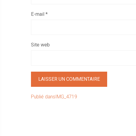
E-mail
*
Site web
Navigation
Publié dans
IMG_4719
de
l’article