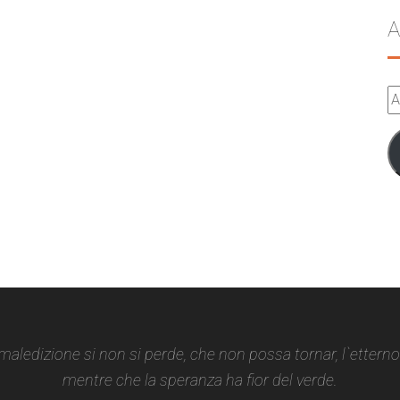
A
A
e-
m
 maledizione si non si perde, che non possa tornar, l`ettern
mentre che la speranza ha fior del verde.