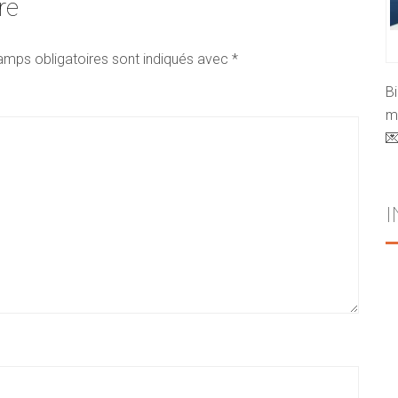
re
amps obligatoires sont indiqués avec
*
B
mo
