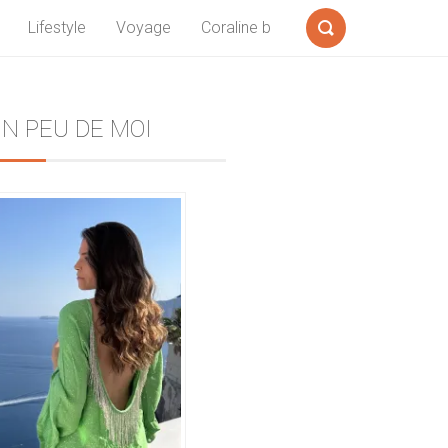
Lifestyle
Voyage
Coraline b
Formulaire
de
recherche
Sidebar
N PEU DE MOI