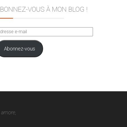
BONNEZ-VOUS À MON BLOG !
dresse
ail
Abonnez-vous
o amore,