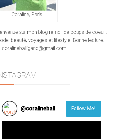
Coraline, Paris
ienvenue sur mon blog rempli de coups de coeur :
de, beauté, voyages et lifestyle. Bonne lecture.
 coralineballigand@gmail.com
INSTAGRAM
@
coralineball
Follow Me!