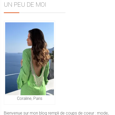
Sidebar
UN PEU DE MOI
de
l’article
Coraline, Paris
Bienvenue sur mon blog rempli de coups de coeur : mode,