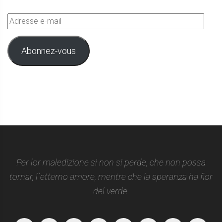
Adresse
e-
mail
Abonnez-vous
Per lor maledizione si non si perde, che non possa
tornar, l`etterno amore, mentre che la speranza ha fior
del verde.