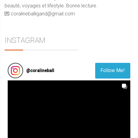
beauté, voyages et lifestyle. Bonne lecture.
💌 coralineballigand@gmail.com
INSTAGRAM
Follow Me!
@
coralineball