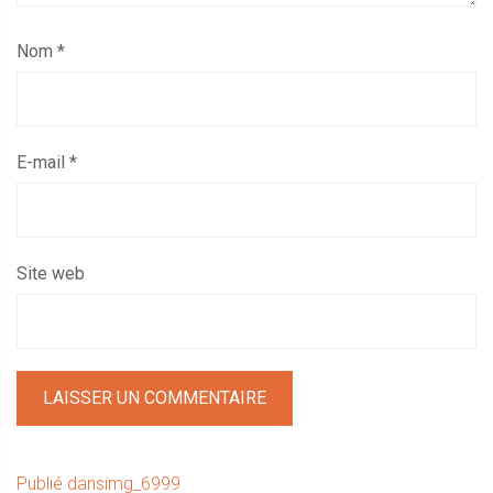
Nom
*
E-mail
*
Site web
Navigation
Publié dans
img_6999