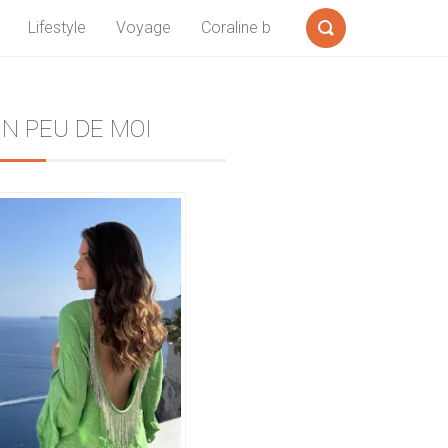
Lifestyle
Voyage
Coraline b
Formulaire
de
recherche
Sidebar
N PEU DE MOI