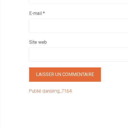
E-mail
*
Site web
Navigation
Publié dans
img_7164
de
l’article