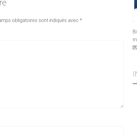
re
amps obligatoires sont indiqués avec
*
B
mo
