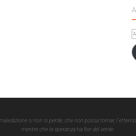
A
A
e-
m
 maledizione si non si perde, che non possa tornar, l`ettern
mentre che la speranza ha fior del verde.