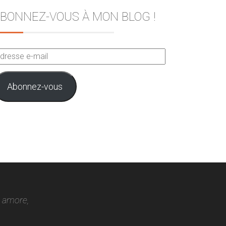
BONNEZ-VOUS À MON BLOG !
dresse
ail
Abonnez-vous
o amore,