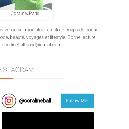
Coraline, Paris
ienvenue sur mon blog rempli de coups de coeur :
de, beauté, voyages et lifestyle. Bonne lecture.
 coralineballigand@gmail.com
INSTAGRAM
@
coralineball
Follow Me!