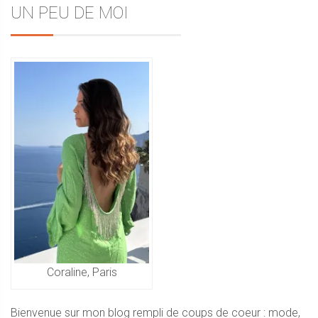
Sidebar
UN PEU DE MOI
de
l’article
Coraline, Paris
Bienvenue sur mon blog rempli de coups de coeur : mode,