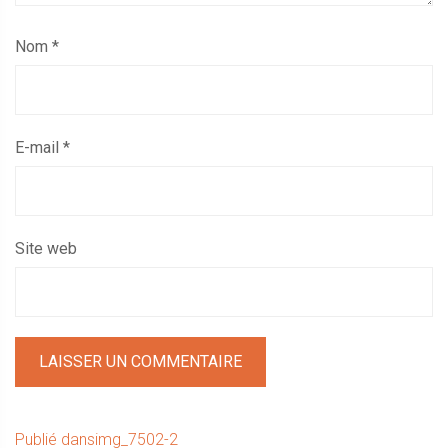
Nom
*
E-mail
*
Site web
Navigation
Publié dans
img_7502-2