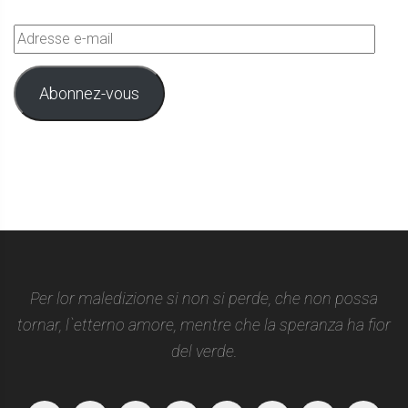
Adresse
e-
mail
Abonnez-vous
Per lor maledizione si non si perde, che non possa
tornar, l`etterno amore, mentre che la speranza ha fior
del verde.