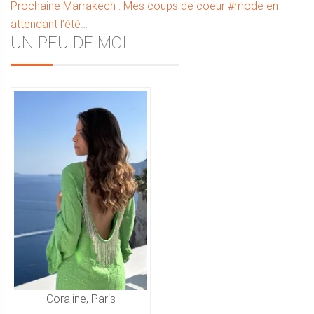
Article
précédent :
Prochaine
Marrakech : Mes coups de coeur #mode en
de
suivant :
attendant l’été…
l’article
Sidebar
UN PEU DE MOI
Coraline, Paris