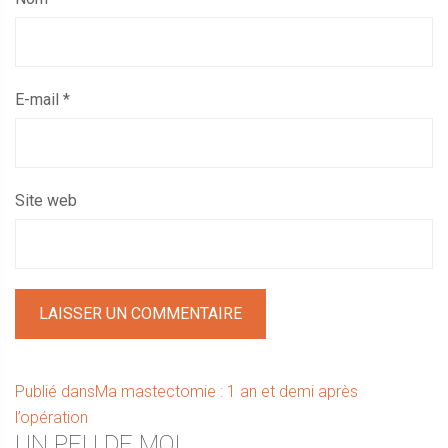
E-mail
*
Site web
Navigation
Publié dans
Ma mastectomie : 1 an et demi après
l’opération
de
UN PEU DE MOI