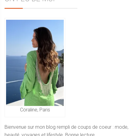
Sidebar
l’article
Coraline, Paris
Bienvenue sur mon blog rempli de coups de coeur : mode,
beauté, voyages et lifestyle. Bonne lecture.