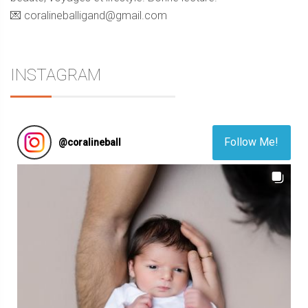
💌 coralineballigand@gmail.com
INSTAGRAM
Follow Me!
@
coralineball