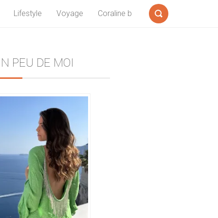
Lifestyle
Voyage
Coraline b
Formulaire
de
recherche
Sidebar
N PEU DE MOI