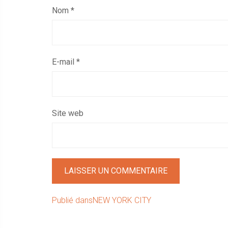
Nom
*
E-mail
*
Site web
Navigation
Publié dans
NEW YORK CITY
de