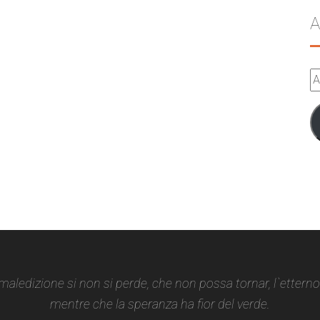
A
A
e-
m
 maledizione si non si perde, che non possa tornar, l`ettern
mentre che la speranza ha fior del verde.