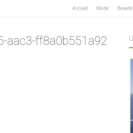
Accueil
Mode
Beauté
5-aac3-ff8a0b551a92
U