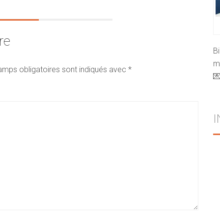
re
B
mo
amps obligatoires sont indiqués avec
*
