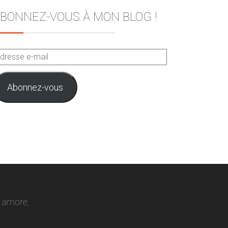
BONNEZ-VOUS À MON BLOG !
dresse
ail
Abonnez-vous
o amore,