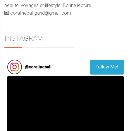
beauté, voyages et lifestyle. Bonne lecture.
💌 coralineballigand@gmail.com
INSTAGRAM
Follow Me!
@
coralineball