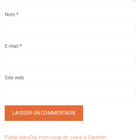
Nom
*
E-mail
*
Site web
Navigation
Publié dans
Oia, mon coup de coeur à Santorin