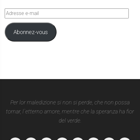
Adresse
e-
mail
Abonnez-vous
Per lor maledizione si non si perde, che non possa
tornar, l`etterno amore, mentre che la speranza ha fior
del verde.