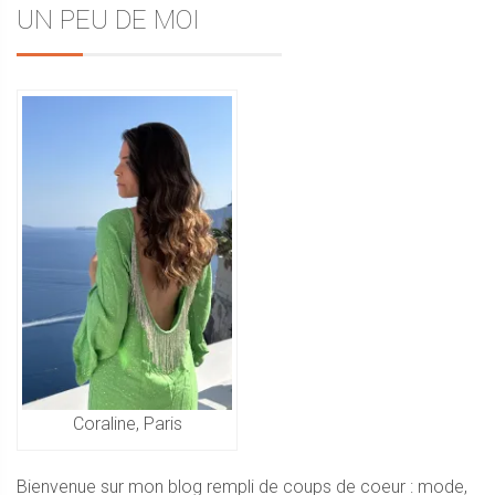
Sidebar
UN PEU DE MOI
de
l’article
Coraline, Paris
Bienvenue sur mon blog rempli de coups de coeur : mode,