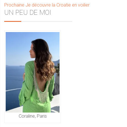
Article
précédent :
Prochaine
Je découvre la Croatie en voilier
de
Sidebar
UN PEU DE MOI
suivant :
l’article
Coraline, Paris