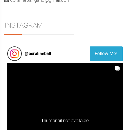
💌 coralineballigand@gmail.com
INSTAGRAM
Follow Me!
@
coralineball
Thumbnail not available