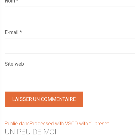
Nom
*
E-mail
*
Site web
Navigation
Publié dans
Processed with VSCO with t1 preset
Sidebar
UN PEU DE MOI
de