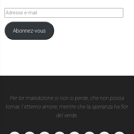
Adresse
e-
mail
Abonnez-vous
Per lor maledizione si non si perde, che non possa
tornar, l`etterno amore, mentre che la speranza ha fior
del verde.