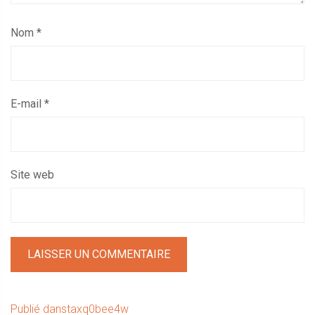
Nom
*
E-mail
*
Site web
Navigation
Publié dans
taxq0bee4w