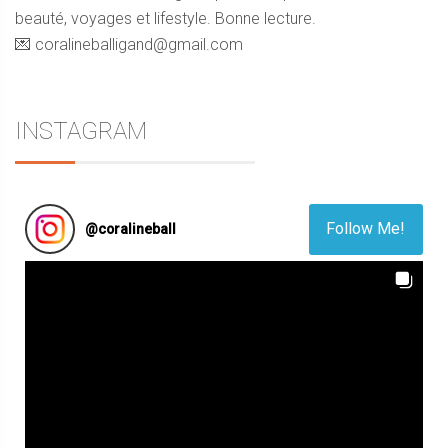
beauté, voyages et lifestyle. Bonne lecture.
💌 coralineballigand@gmail.com
INSTAGRAM
Follow Me!
@
coralineball