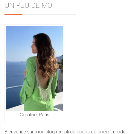
Sidebar
UN PEU DE MOI
de
l’article
Coraline, Paris
Bienvenue sur mon blog rempli de coups de coeur : mode,