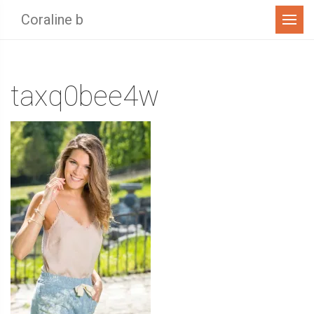
Menu
Coraline b
taxq0bee4w