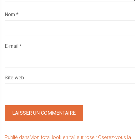
Nom
*
E-mail
*
Site web
Navigation
Publié dans
Mon total look en tailleur rose : Oserez-vous la