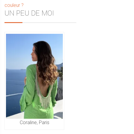
couleur ?
de
Sidebar
UN PEU DE MOI
l’article
Coraline, Paris