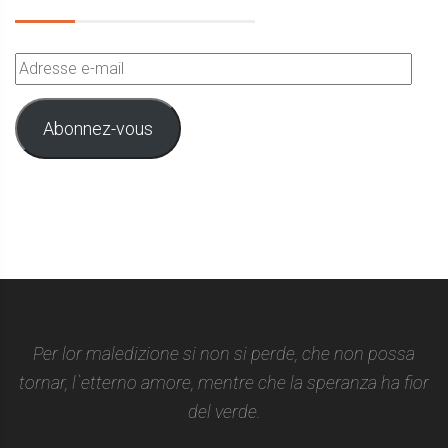
Adresse
e-
mail
Abonnez-vous
Per lor maledizione si non si perde, che non possa
tornar, l`etterno amore, mentre che la speranza ha fior
del verde.