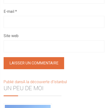
E-mail
*
Site web
Navigation
Publié dans
A la découverte d’Istanbul
Sidebar
UN PEU DE MOI
de
l’article