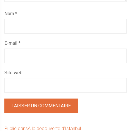
Nom
*
E-mail
*
Site web
Navigation
Publié dans
A la découverte d’Istanbul