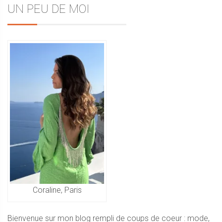
Sidebar
UN PEU DE MOI
de
l’article
Coraline, Paris
Bienvenue sur mon blog rempli de coups de coeur : mode,