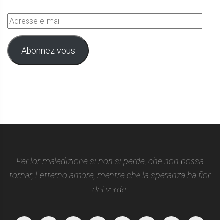
Adresse
e-
mail
Abonnez-vous
Per lor maledizione si non si perde, che non possa
tornar, l`etterno amore, mentre che la speranza ha fior
del verde.