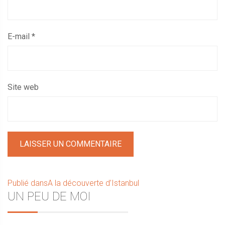
E-mail
*
Site web
Navigation
Publié dans
A la découverte d’Istanbul
Sidebar
UN PEU DE MOI
de
l’article