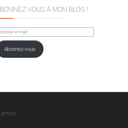
BONNEZ-VOUS À MON BLOG !
dresse
ail
Abonnez-vous
o amore,