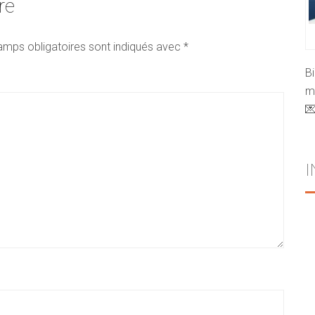
re
amps obligatoires sont indiqués avec
*
B
mo
