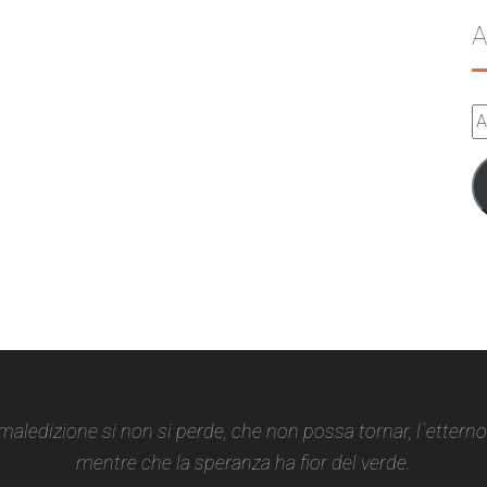
A
A
e-
m
 maledizione si non si perde, che non possa tornar, l`ettern
mentre che la speranza ha fior del verde.