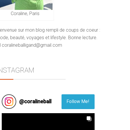
Coraline, Paris
ienvenue sur mon blog rempli de coups de coeur :
de, beauté, voyages et lifestyle. Bonne lecture.
 coralineballigand@gmail.com
INSTAGRAM
@
coralineball
Follow Me!