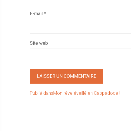
E-mail
*
Site web
Navigation
Publié dans
Mon rêve éveillé en Cappadoce !
de
l’article