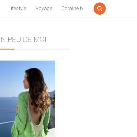
Lifestyle
Voyage
Coraline b
Formulaire
de
recherche
Sidebar
N PEU DE MOI