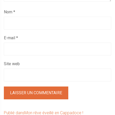
Nom
*
E-mail
*
Site web
Navigation
Publié dans
Mon rêve éveillé en Cappadoce !