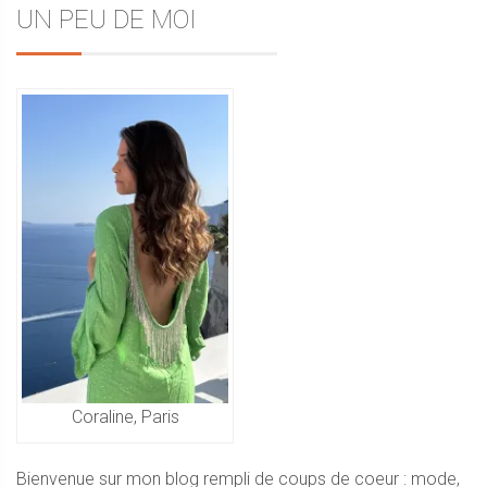
Sidebar
UN PEU DE MOI
de
l’article
Coraline, Paris
Bienvenue sur mon blog rempli de coups de coeur : mode,