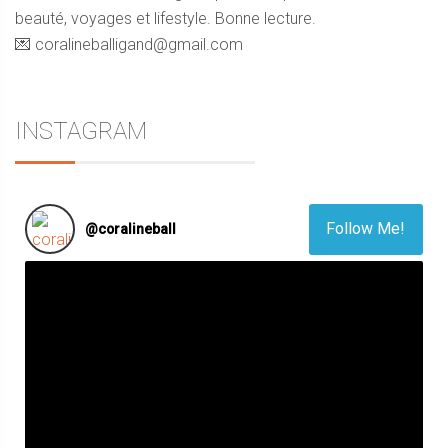
beauté, voyages et lifestyle. Bonne lecture.
💌 coralineballigand@gmail.com
INSTAGRAM
Follow Me!
@
coralineball