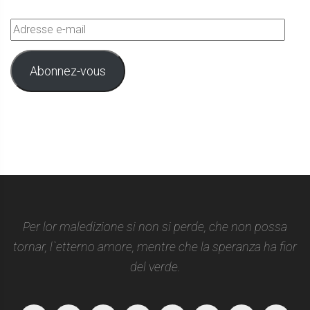
Adresse
e-
mail
Abonnez-vous
Per lor maledizione si non si perde, che non possa
tornar, l`etterno amore, mentre che la speranza ha fior
del verde.