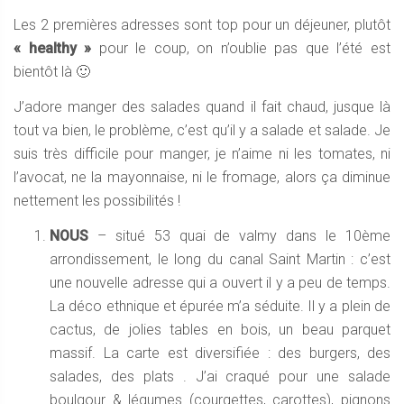
Les 2 premières adresses sont top pour un déjeuner, plutôt
« healthy »
pour le coup, on n’oublie pas que l’été est
bientôt là 🙂
J’adore manger des salades quand il fait chaud, jusque là
tout va bien, le problème, c’est qu’il y a salade et salade. Je
suis très difficile pour manger, je n’aime ni les tomates, ni
l’avocat, ne la mayonnaise, ni le fromage, alors ça diminue
nettement les possibilités !
NOUS
– situé 53 quai de valmy dans le 10ème
arrondissement, le long du canal Saint Martin : c’est
une nouvelle adresse qui a ouvert il y a peu de temps.
La déco ethnique et épurée m’a séduite. Il y a plein de
cactus, de jolies tables en bois, un beau parquet
massif. La carte est diversifiée : des burgers, des
salades, des plats . J’ai craqué pour une salade
boulgour & légumes (courgettes, carottes), pignons