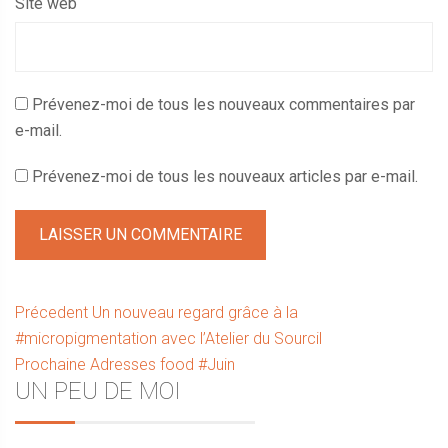
Site web
Prévenez-moi de tous les nouveaux commentaires par
e-mail.
Prévenez-moi de tous les nouveaux articles par e-mail.
Navigation
Article
Précedent
Un nouveau regard grâce à la
précédent :
#micropigmentation avec l’Atelier du Sourcil
de
Article
Prochaine
Adresses food #Juin
l’article
Sidebar
UN PEU DE MOI
suivant :