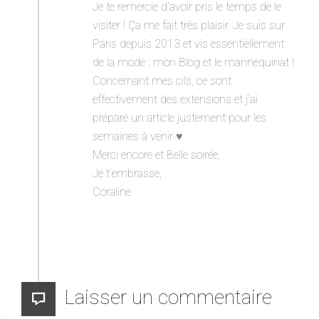
Je te remercie d’avoir pris le temps de le
visiter ! Ça me fait très plaisir. Je suis sur
Paris depuis 2013 et vis essentiellement
de la mode : mon Blog et le mannequinat !
Concernant mes cils, ce sont
effectivement des extensions et j’ai
préparé un article justement pour les
semaines à venir ♥️
Merci encore et Belle soirée,
Je t’embrasse,
Coraline
Laisser un commentaire