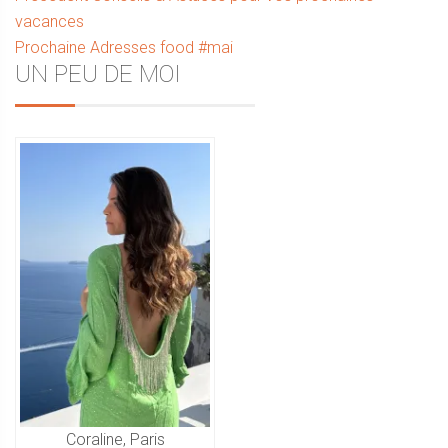
Navigation
précédent :
vacances
de
Article
Prochaine
Adresses food #mai
l’article
Sidebar
UN PEU DE MOI
suivant :
Coraline, Paris