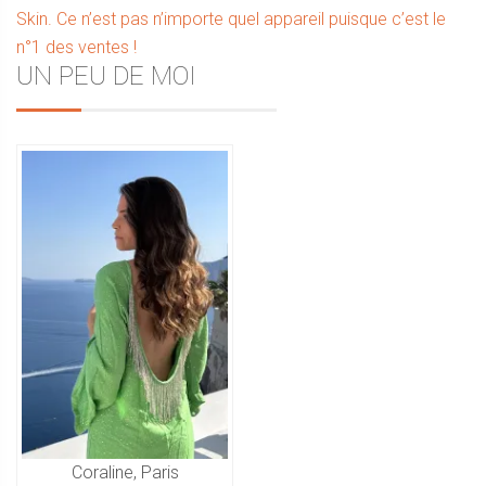
Skin. Ce n’est pas n’importe quel appareil puisque c’est le
de
n°1 des ventes !
l’article
Sidebar
UN PEU DE MOI
Coraline, Paris