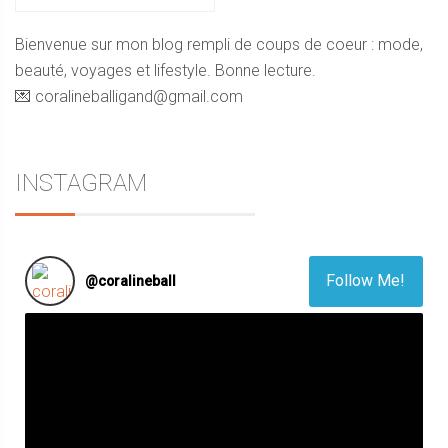
Bienvenue sur mon blog rempli de coups de coeur : mode,
beauté, voyages et lifestyle. Bonne lecture.
💌 coralineballigand@gmail.com
INSTAGRAM
Follow Me!
@
coralineball