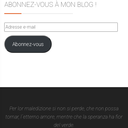
ABONNEZ-VOUS À MON BLOG !
Adresse
e-
mail
Abonnez-vous
Per lor maledizione si non si perde, che non possa
tornar, l`etterno amore, mentre che la speranza ha fior
del verde.