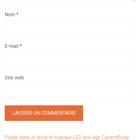
Nom
*
E-mail
*
Site web
Navigation
Publié dans
Je teste le masque LED anti-âge CurrentBody