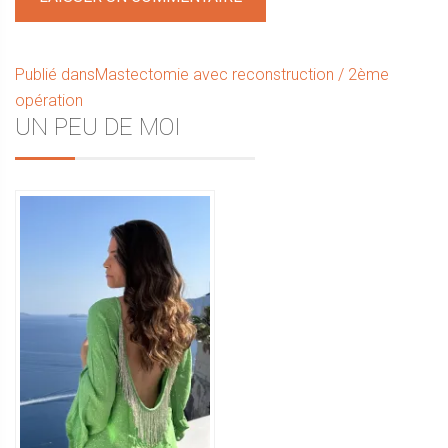
Navigation
Publié dans
Mastectomie avec reconstruction / 2ème
opération
de
Sidebar
UN PEU DE MOI
l’article