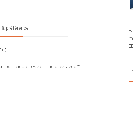
s & préférence
B
mo

re
amps obligatoires sont indiqués avec
*