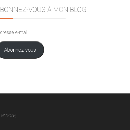
BONNEZ-VOUS À MON BLOG !
dresse
ail
Abonnez-vous
o amore,