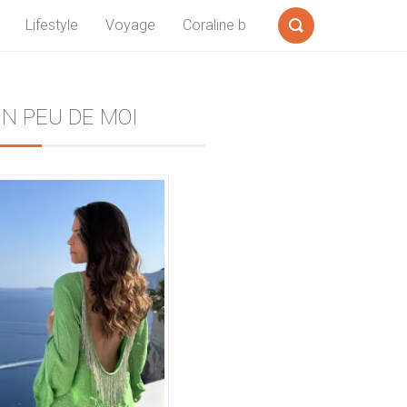
Lifestyle
Voyage
Coraline b
Formulaire
de
recherche
Sidebar
N PEU DE MOI