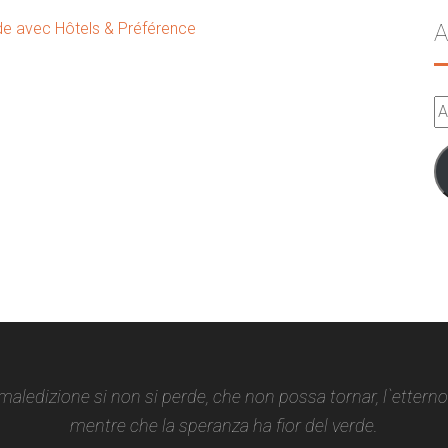
e avec Hôtels & Préférence
A
A
e-
m
 maledizione si non si perde, che non possa tornar, l`ettern
mentre che la speranza ha fior del verde.