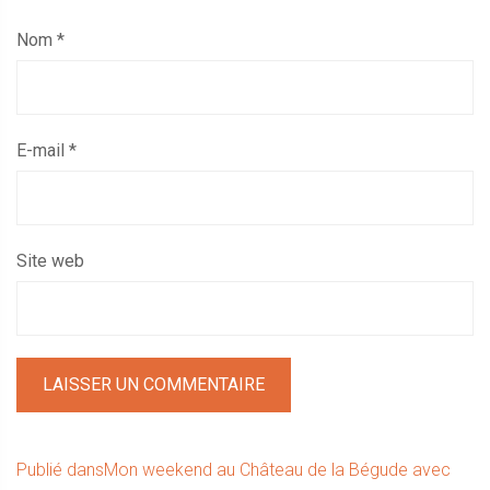
Nom
*
E-mail
*
Site web
Navigation
Publié dans
Mon weekend au Château de la Bégude avec