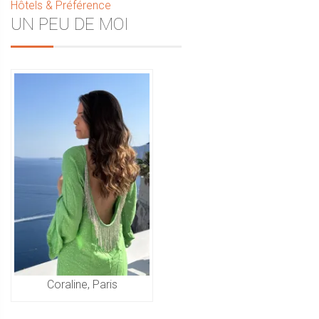
Hôtels & Préférence
de
Sidebar
UN PEU DE MOI
l’article
Coraline, Paris