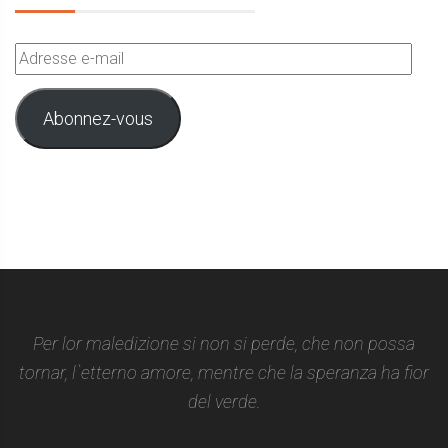
Adresse
e-
mail
Abonnez-vous
Per lor maledizione si non si perde, che non possa
tornar, l`etterno amore, mentre che la speranza ha fior
del verde.