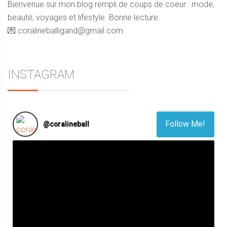
Bienvenue sur mon blog rempli de coups de coeur : mode,
beauté, voyages et lifestyle. Bonne lecture.
💌 coralineballigand@gmail.com
INSTAGRAM
Follow Me!
@
coralineball